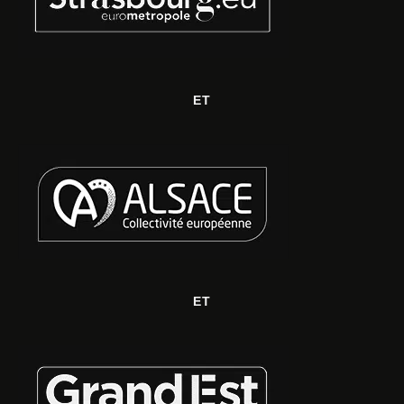
ET
ET