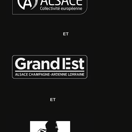
ET
ET