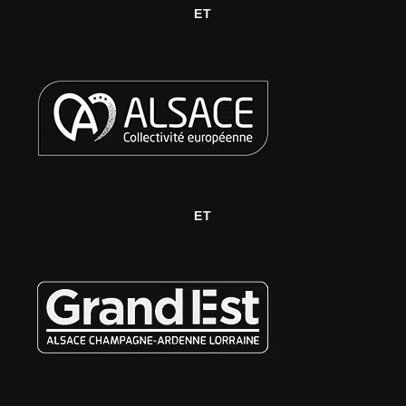
ET
ET