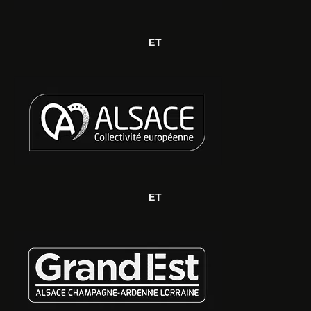
ET
ET