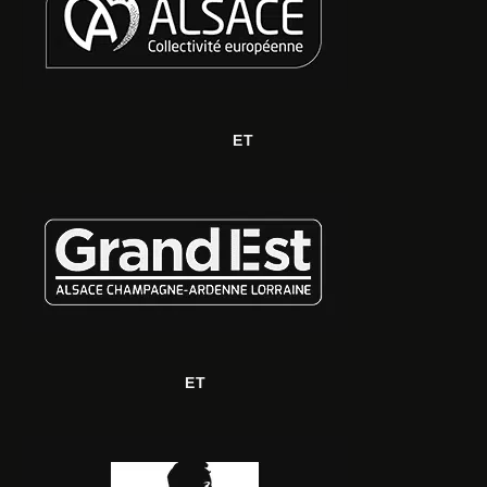
ET
ET