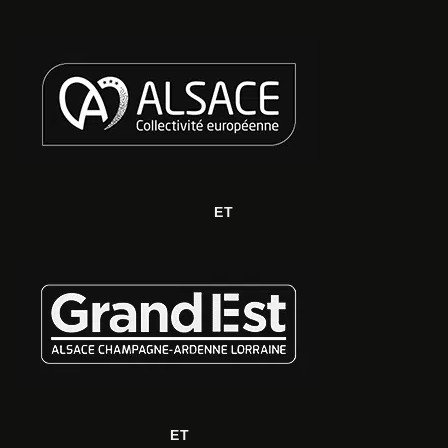
ET
ET