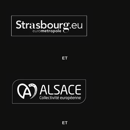
ET
ET