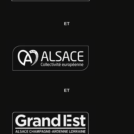
ET
ET