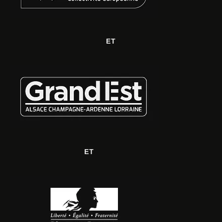
ET
ET