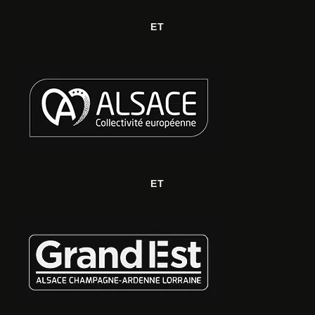
ET
ET