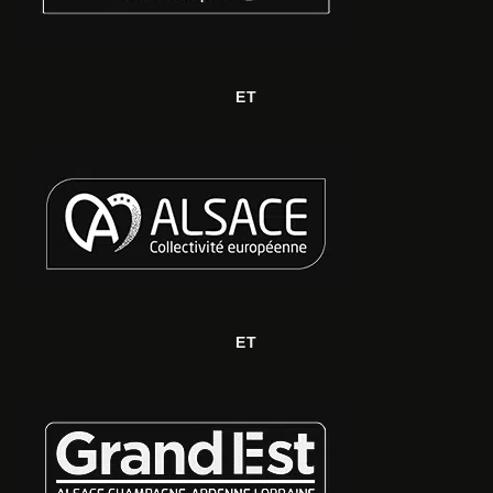
ET
ET