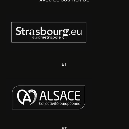
ET
ET