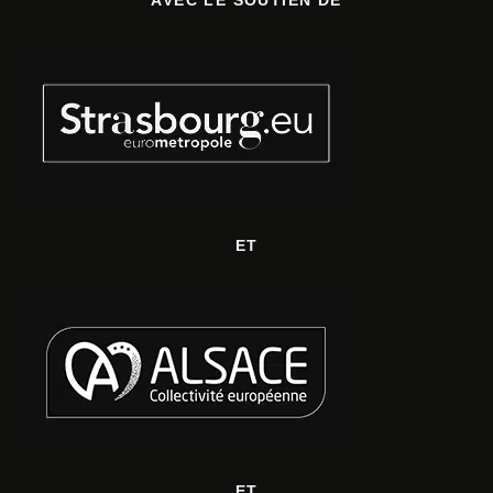
ET
ET