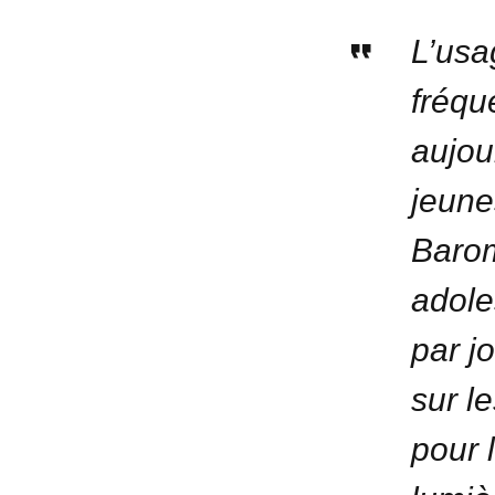
L’usa
fréqu
aujou
jeune
Barom
adole
par j
sur l
pour 