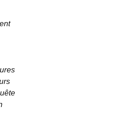
rent
eures
urs
quête
n