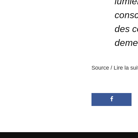
lumiè
consc
des c
demeu
Source / Lire la sui