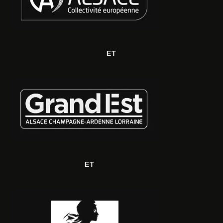
ET
ET