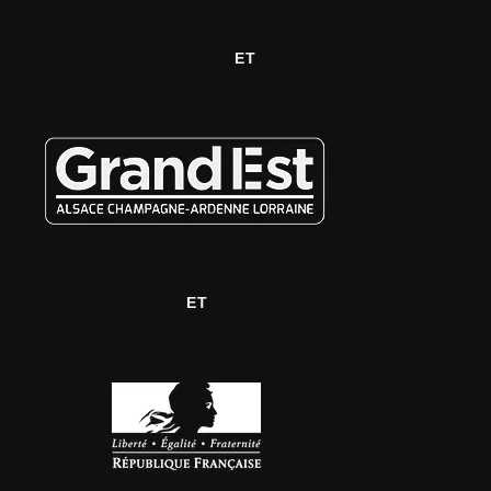
ET
ET