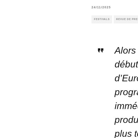
24/11/2025
FESTIVALS
REVUE DE PRE
Alors
début
d’Eur
progr
imméd
produ
plus 