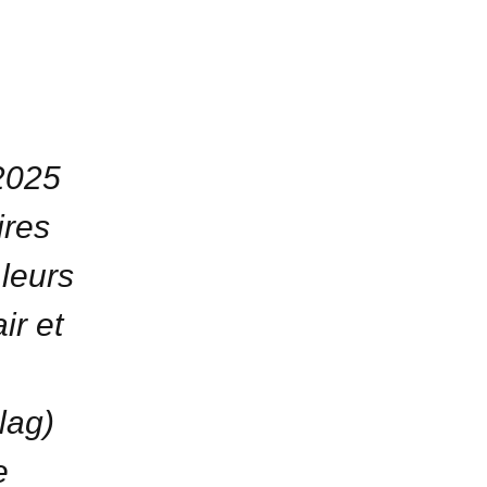
 2025
ires
leurs
ir et
lag)
e