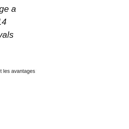
ge a
14
vals
t les avantages