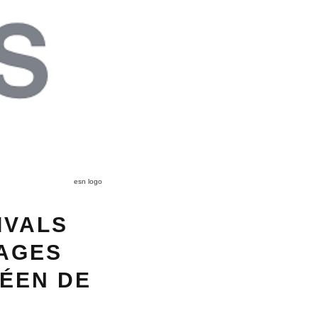
esn logo
IVALS
TAGES
PÉEN DE