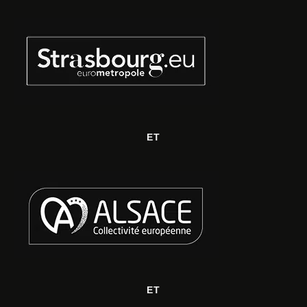
ET
ET