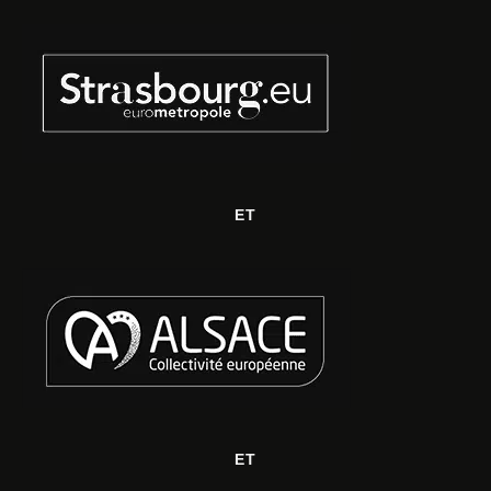
ET
ET