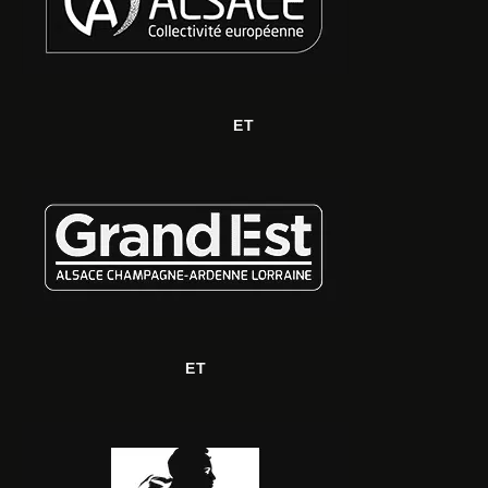
ET
ET