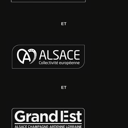
ET
ET