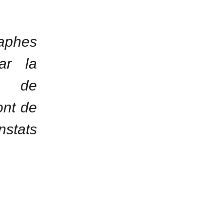
raphes
ar la
ns de
ont de
nstats