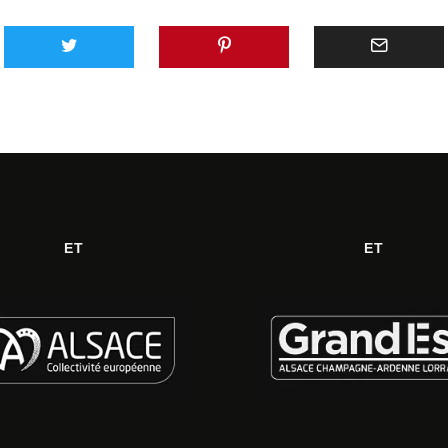
ET
ET