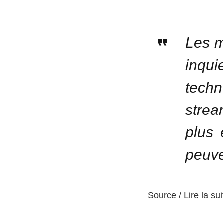
Les m
inqu
tech
strea
plus 
peuve
Source / Lire la sui