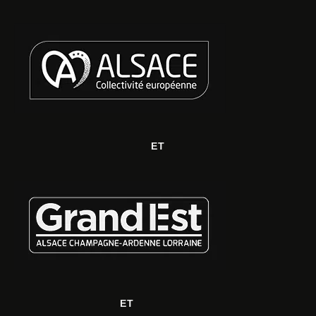
ET
ET