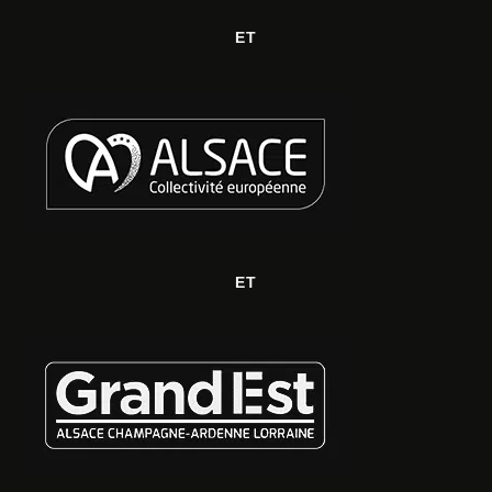
ET
ET