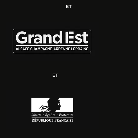
ET
ET