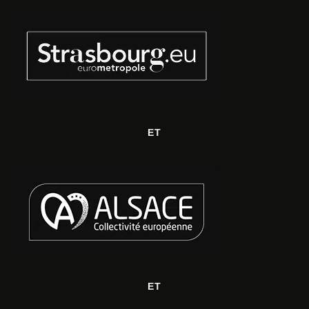
ET
ET