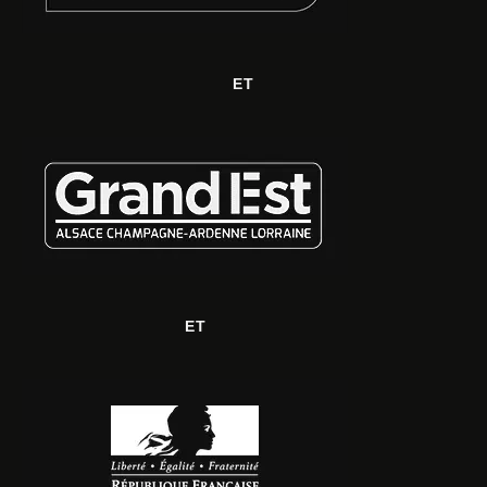
ET
ET