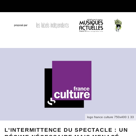
logo france culture 750x400 1 33
L’INTERMITTENCE DU SPECTACLE : UN