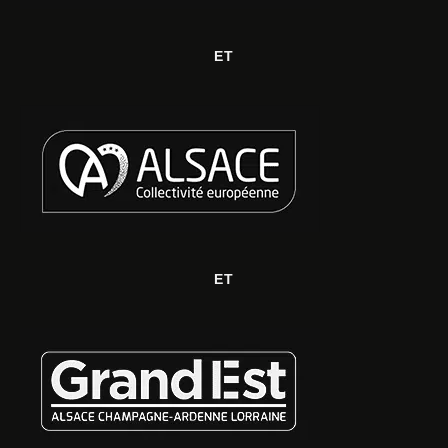
ET
ET