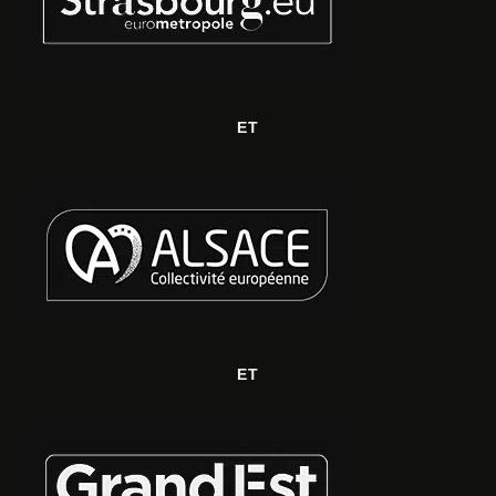
ET
ET