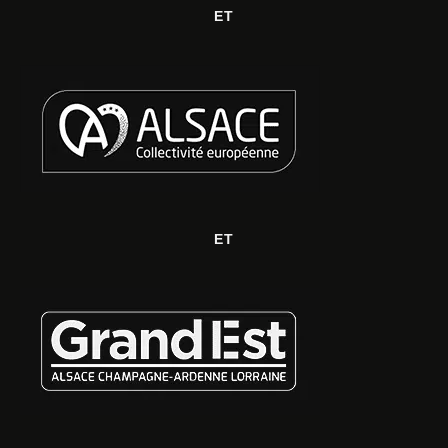
ET
ET