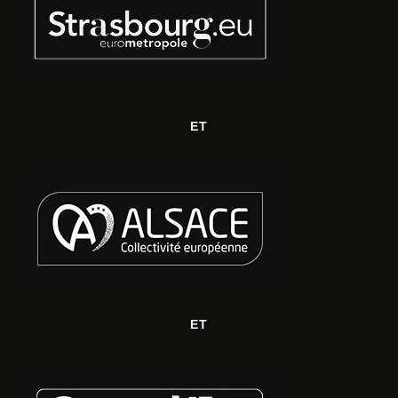
ET
ET