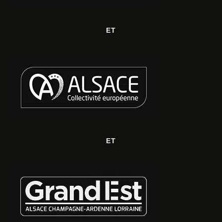
ET
ET