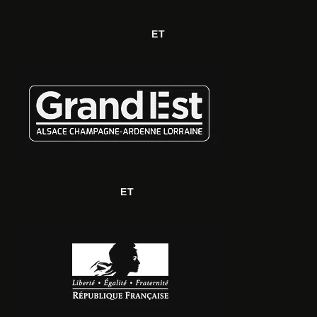
ET
ET