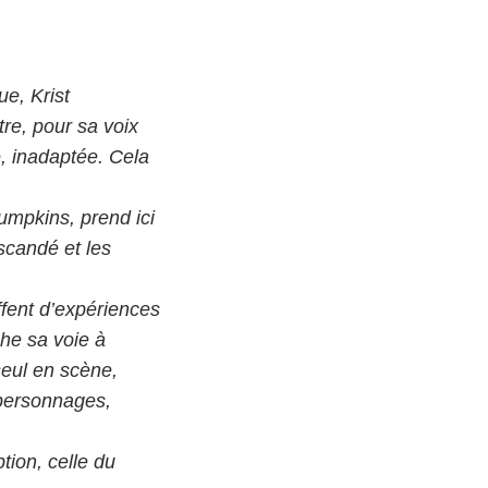
e, Krist
tre, pour sa voix
e, inadaptée. Cela
mpkins, prend ici
scandé et les
fent d’expériences
che sa voie à
 seul en scène,
s personnages,
tion, celle du