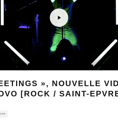
EETINGS », NOUVELLE VI
OVO [ROCK / SAINT-EPVR
AINE