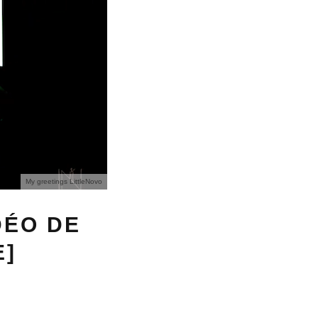
My greetings LittleNovo
DÉO DE
E]