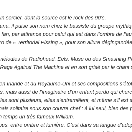
sorcier, dont la source est le rock des 90’s.
ana, il puise son nom chez le bassiste du groupe mythiqu
t fan, par attirance pour celui qui est dans l’ombre de l’au
tro de « Territorial Pissing », pour son allure dégingandé
s mélodies de Radiohead, Eels, Muse ou des Smashing Pu
 Rage Against The Machine et en sort grisé par le chant 
en Irlande et au Royaume-Uni et ses compositions s’étof
s, mais aussi de l’imaginaire d’un enfant perdu qui cher
lles sont plusieurs, elles s’entremêlent, et même s’il est
mais solitaire sous son couvre-chef : à lui seul, bien de
n temps un très fameux William.
 tous, entre ombre et lumière. C’est dans sa langue d’adop