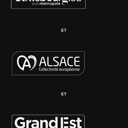
ET
ET