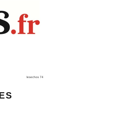
lesechos 74
DES