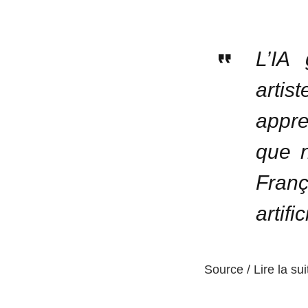
L’IA 
artis
appre
que n
Franç
artific
Source / Lire la sui