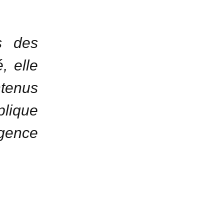
es des
, elle
ntenus
plique
igence