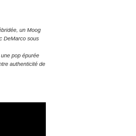
débridée, un Moog
ac DeMarco sous
s une pop épurée
re authenticité de