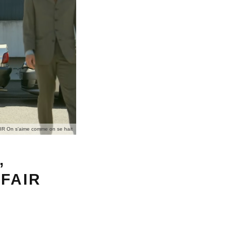
R On s'aime comme on se hait
,
FAIR