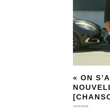
« ON S’
NOUVELL
[CHANSO
19/05/2026