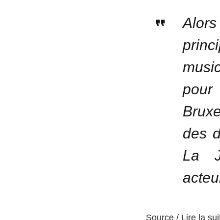
Alor
prin
music
pour 
Bruxel
des d
La J
acteu
Source / Lire la sui