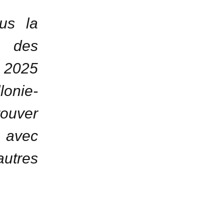
us la
s des
n 2025
lonie-
trouver
e avec
utres