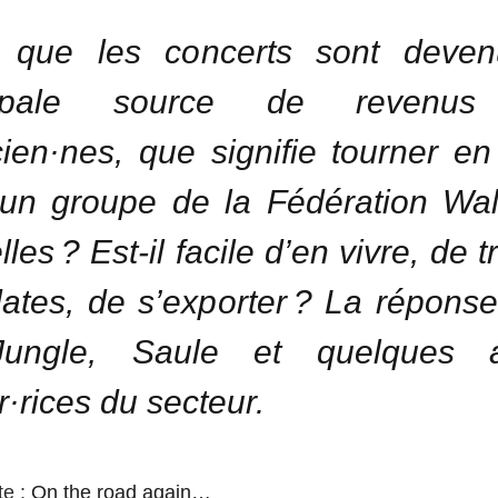
s que les concerts sont deven
cipale source de revenu
ien·nes, que signifie tourner e
un groupe de la Fédération Wal
les ? Est-il facile d’en vivre, de 
ates, de s’exporter ? La répons
ungle, Saule et quelques a
r·rices du secteur.
te :
On the road again…