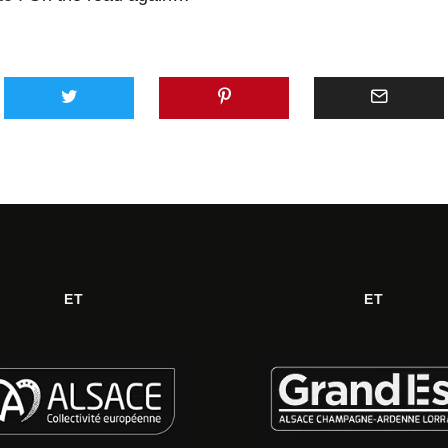
ET
ET