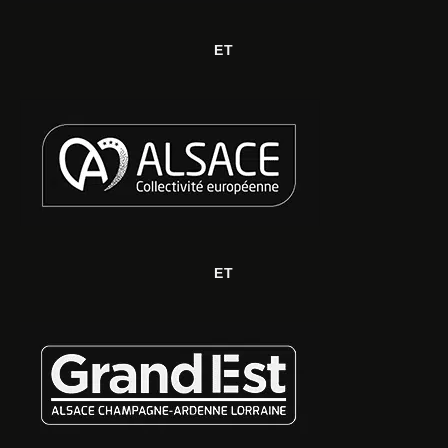
ET
ET