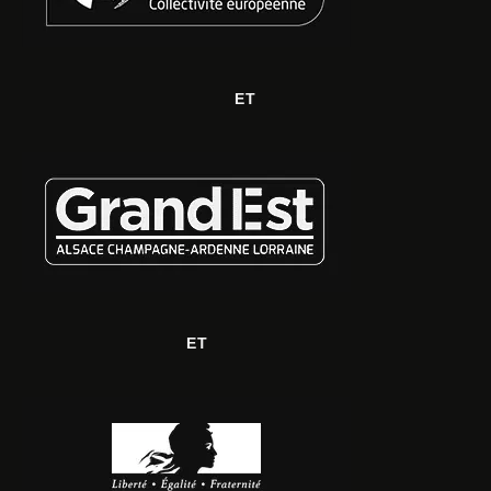
ET
ET