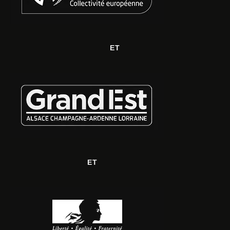
ET
ET