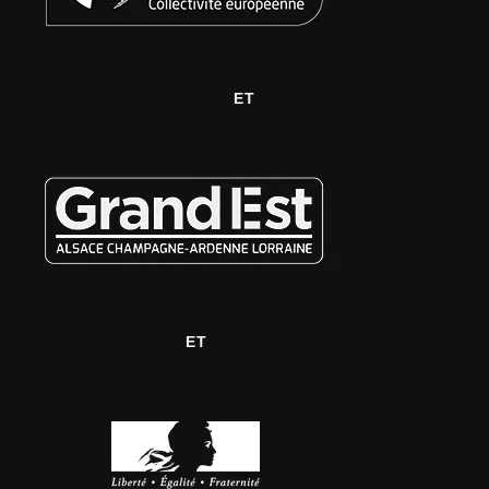
ET
ET