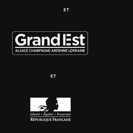
ET
ET