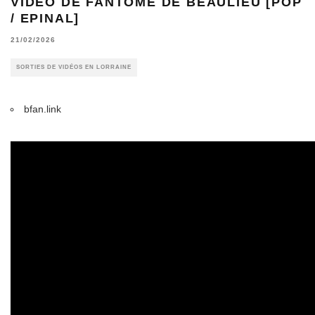
VIDÉO DE FANTÔME DE BEAULIEU [POP
/ EPINAL]
21/02/2026
SORTIES DE VIDÉOS EN LORRAINE
bfan.link