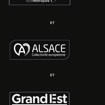
ET
ET