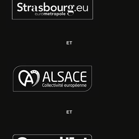
ET
ET