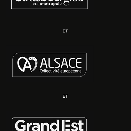
ET
ET