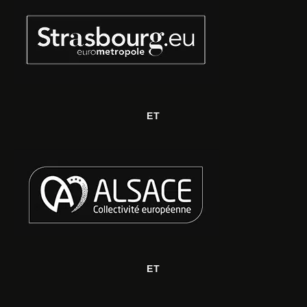
ET
ET