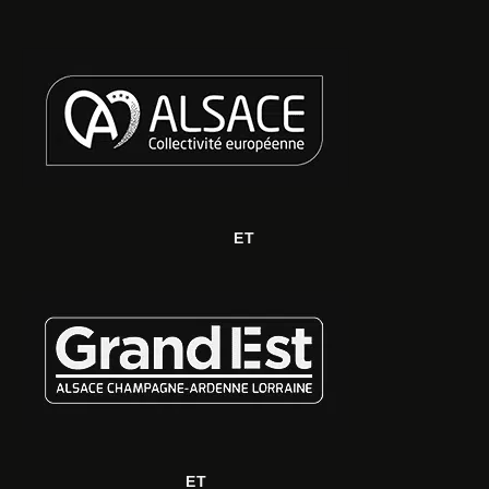
ET
ET