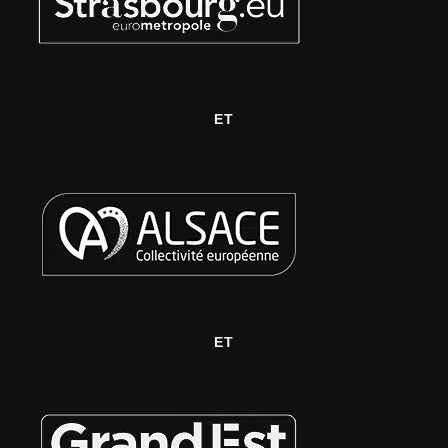
ET
ET